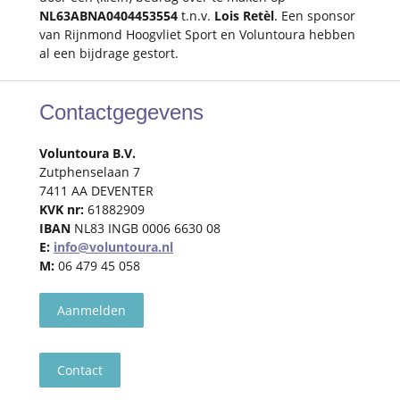
NL63ABNA0404453554
t.n.v.
Lois Retèl
. Een sponsor
van Rijnmond Hoogvliet Sport en Voluntoura hebben
al een bijdrage gestort.
Contactgegevens
Voluntoura B.V.
Zutphenselaan 7
7411 AA DEVENTER
KVK nr:
61882909
IBAN
NL83 INGB 0006 6630 08
E:
info@voluntoura.nl
M:
06 479 45 058
Aanmelden
Contact