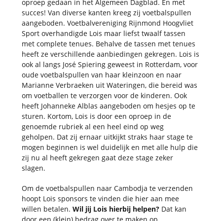
oproep gedaan in het Algemeen Dagblad. En met
succes! Van diverse kanten kreeg zij voetbalspullen
aangeboden. Voetbalvereniging Rijnmond Hoogvliet
Sport overhandigde Lois maar liefst twaalf tassen
met complete tenues. Behalve de tassen met tenues
heeft ze verschillende aanbiedingen gekregen. Lois is
ook al langs José Spiering geweest in Rotterdam, voor
oude voetbalspullen van haar kleinzoon en naar
Marianne Verbraeken uit Wateringen, die bereid was
om voetballen te verzorgen voor de kinderen. Ook
heeft Johanneke Alblas aangeboden om hesjes op te
sturen. Kortom, Lois is door een oproep in de
genoemde rubriek al een heel eind op weg
geholpen. Dat zij ernaar uitkijkt straks haar stage te
mogen beginnen is wel duidelijk en met alle hulp die
zij nu al heeft gekregen gaat deze stage zeker
slagen.
Om de voetbalspullen naar Cambodja te verzenden
hoopt Lois sponsors te vinden die hier aan mee
willen betalen.
Wil jij Lois hierbij helpen?
Dat kan
door een (klein) bedrag over te maken op