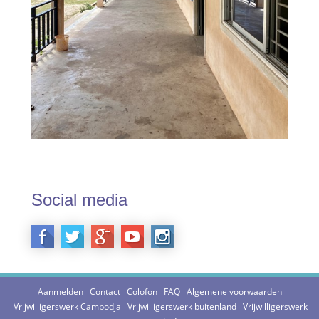
Social media
Aanmelden
Contact
Colofon
FAQ
Algemene voorwaarden
Vrijwilligerswerk Cambodja
Vrijwilligerswerk buitenland
Vrijwilligerswerk